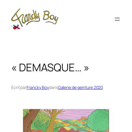
Aller
au
contenu
« DEMASQUE… »
Écrit par
Francky Boy
dans
Galerie de peinture 2020