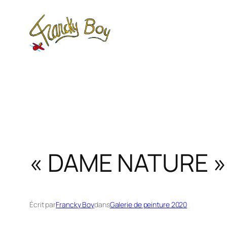
Aller
au
contenu
« DAME NATURE »
Écrit par
Francky Boy
dans
Galerie de peinture 2020