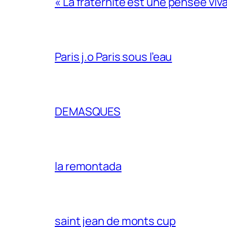
« La fraternité est une pensée viv
Paris j.o Paris sous l’eau
DEMASQUES
la remontada
saint jean de monts cup