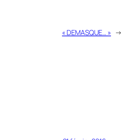
« DEMASQUE… »
→