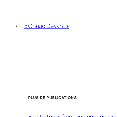
←
« Chaud Devant »
PLUS DE PUBLICATIONS
« La fraternité est une pensée viv