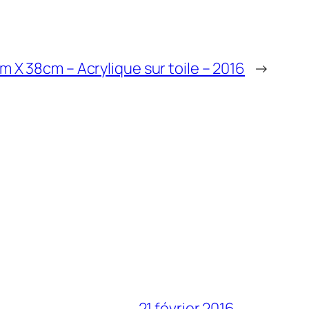
m X 38cm – Acrylique sur toile – 2016
→
21 février 2016