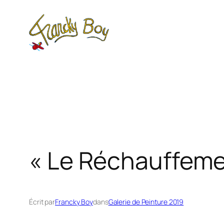
Aller
au
contenu
« Le Réchauffeme
Écrit par
Francky Boy
dans
Galerie de Peinture 2019