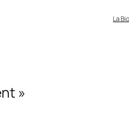
La Bi
nt »