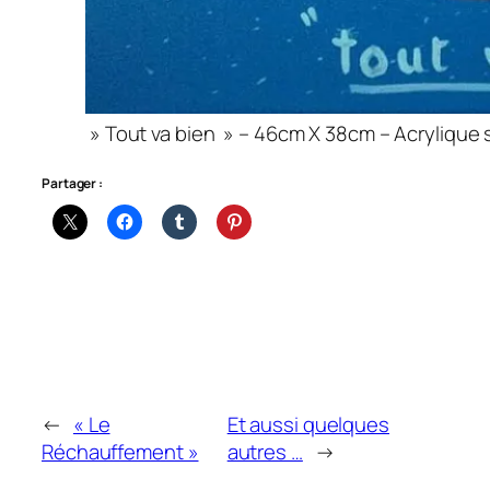
» Tout va bien » – 46cm X 38cm – Acrylique s
Partager :
←
« Le
Et aussi quelques
Réchauffement »
autres …
→