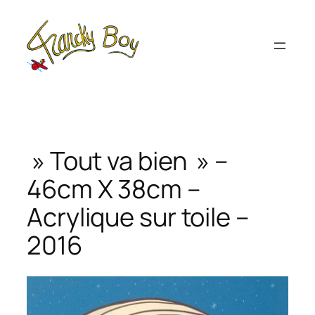
Aller
au
contenu
» Tout va bien » –
46cm X 38cm –
Acrylique sur toile –
2016