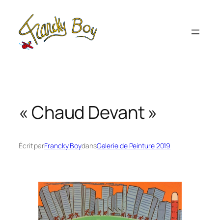
Aller
au
contenu
« Chaud Devant »
Écrit par
Francky Boy
dans
Galerie de Peinture 2019