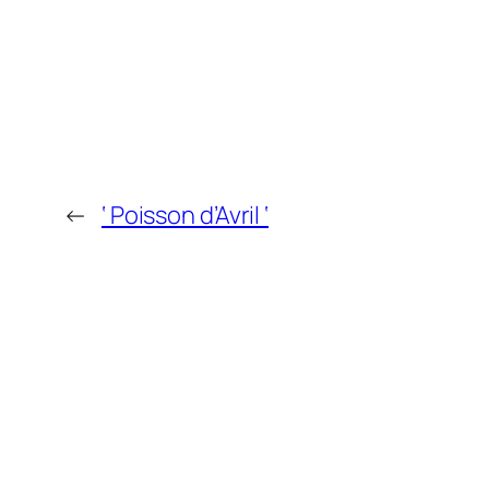
←
‘ Poisson d’Avril ‘