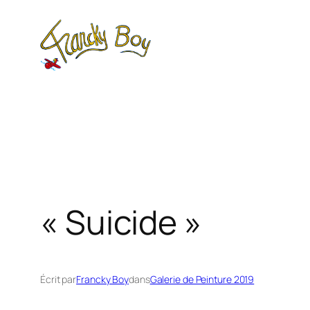
Aller
au
contenu
« Suicide »
Écrit par
Francky Boy
dans
Galerie de Peinture 2019