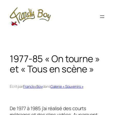
Aller
au
contenu
1977-85 « On tourne »
et « Tous en scène »
Écrit par
Francky Boy
dans
Galerie « Souvenirs »
De 1977 à 1985 j’ai réalisé des courts
métrages et des clips vidéos. Auparavant