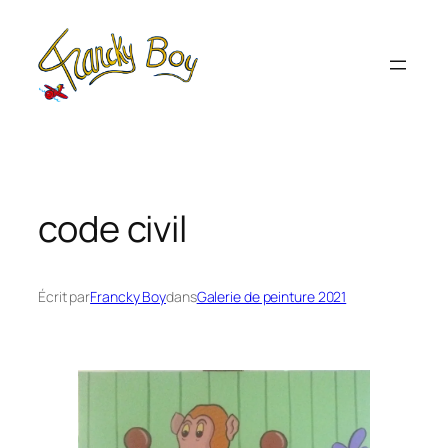
Aller
au
contenu
code civil
Écrit par
Francky Boy
dans
Galerie de peinture 2021