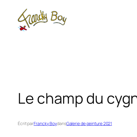
Aller
au
contenu
Le champ du cyg
Écrit par
Francky Boy
dans
Galerie de peinture 2021