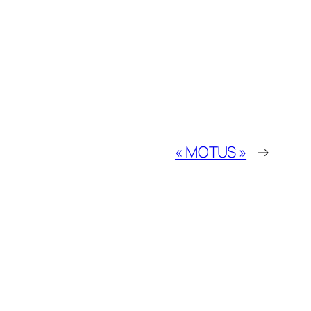
« MOTUS »
→