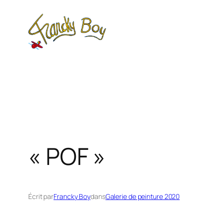
Aller
au
contenu
« POF »
Écrit par
Francky Boy
dans
Galerie de peinture 2020