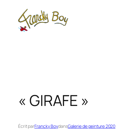
Aller
au
contenu
« GIRAFE »
Écrit par
Francky Boy
dans
Galerie de peinture 2020