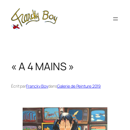
Aller
au
contenu
« A 4 MAINS »
Écrit par
Francky Boy
dans
Galerie de Peinture 2019