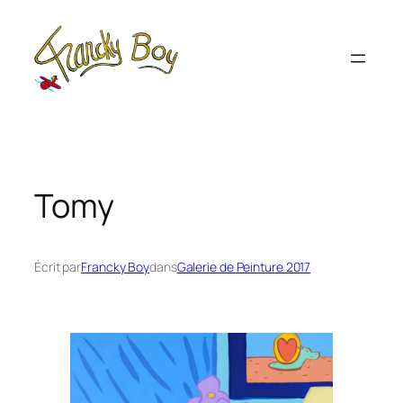
Aller
au
contenu
Tomy
Écrit par
Francky Boy
dans
Galerie de Peinture 2017