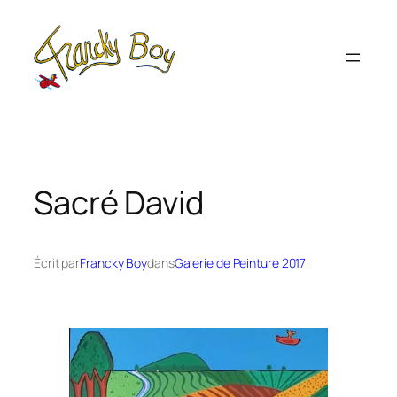
Aller
au
contenu
Sacré David
Écrit par
Francky Boy
dans
Galerie de Peinture 2017