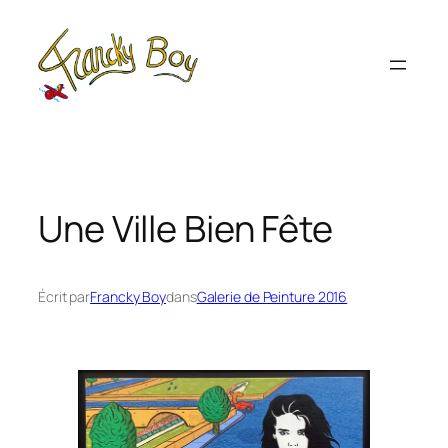
Aller
au
contenu
Une Ville Bien Fête
Écrit par
Francky Boy
dans
Galerie de Peinture 2016