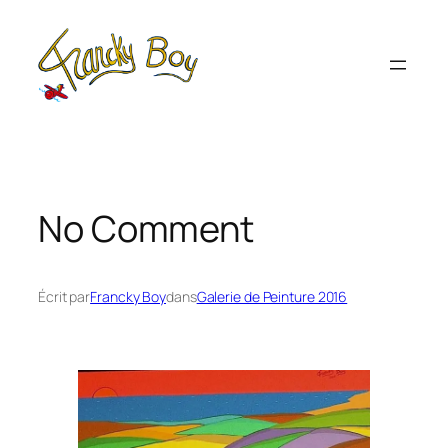
Aller
au
contenu
No Comment
Écrit par
Francky Boy
dans
Galerie de Peinture 2016