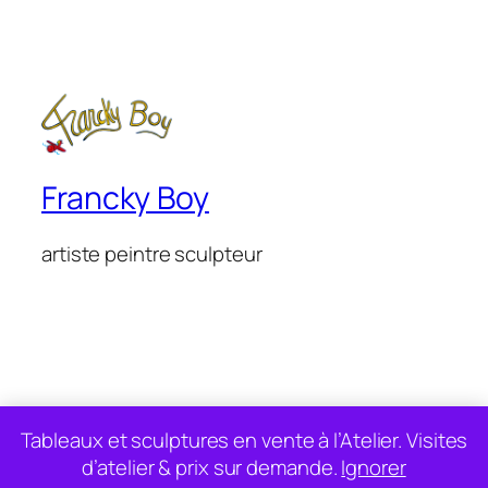
Francky Boy
artiste peintre sculpteur
site réalisé amicalement pour Francky Boy par
WebSteem
Tableaux et sculptures en vente à l’Atelier. Visites
d’atelier & prix sur demande.
Ignorer