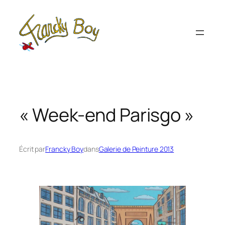
Aller
au
contenu
« Week-end Parisgo »
Écrit par
Francky Boy
dans
Galerie de Peinture 2013