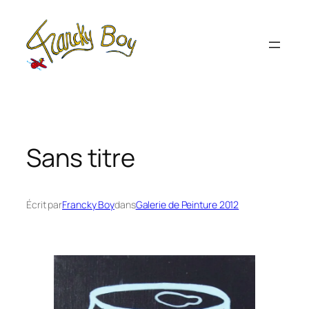
Aller
au
contenu
Sans titre
Écrit par
Francky Boy
dans
Galerie de Peinture 2012