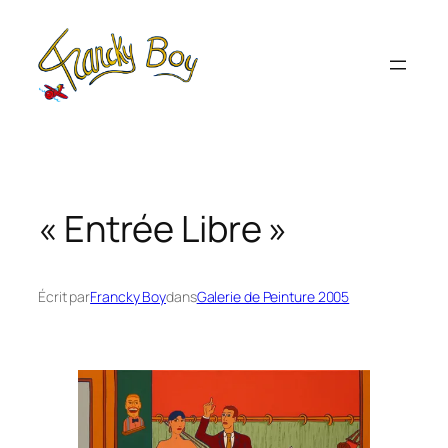
Aller
au
contenu
« Entrée Libre »
Écrit par
Francky Boy
dans
Galerie de Peinture 2005