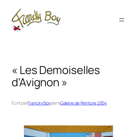
Aller
au
contenu
« Les Demoiselles
d’Avignon »
Écrit par
Francky Boy
dans
Galerie de Peinture 2004