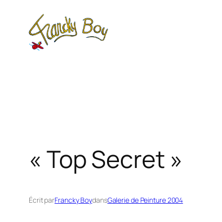
Aller
au
contenu
« Top Secret »
Écrit par
Francky Boy
dans
Galerie de Peinture 2004