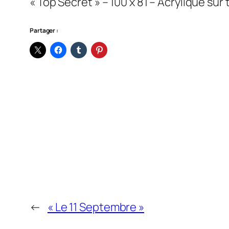
« Top Secret » – 100 x 81 – Acrylique sur 
Partager :
←
« Le 11 Septembre »