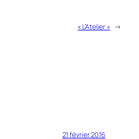
« L’Atelier »
→
21 février 2016