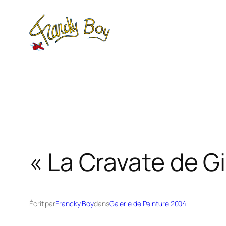
Aller
au
contenu
« La Cravate de G
Écrit par
Francky Boy
dans
Galerie de Peinture 2004