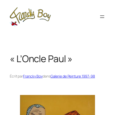
Aller
au
contenu
« L’Oncle Paul »
Écrit par
Francky Boy
dans
Galerie de Peinture 1997-98