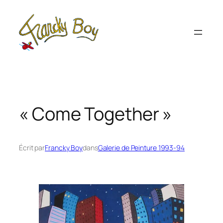
Aller
au
contenu
« Come Together »
Écrit par
Francky Boy
dans
Galerie de Peinture 1993-94