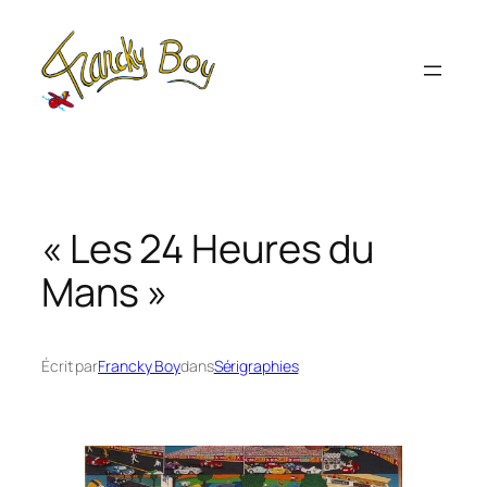
Aller
au
contenu
« Les 24 Heures du
Mans »
Écrit par
Francky Boy
dans
Sérigraphies