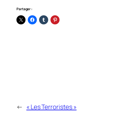
Partager :
←
« Les Terroristes »