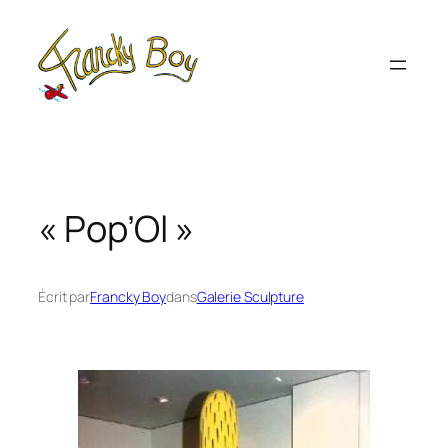
Aller
au
contenu
« Pop’Ol »
Écrit par
Francky Boy
dans
Galerie Sculpture