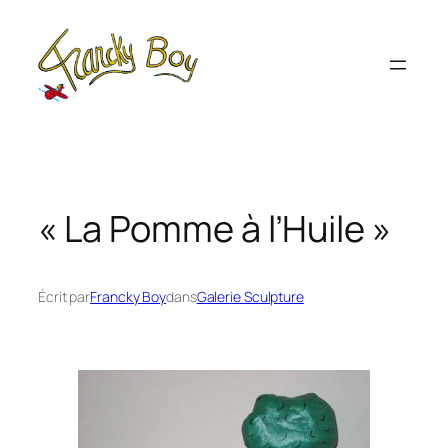
Aller
au
contenu
« La Pomme à l’Huile »
Écrit par
Francky Boy
dans
Galerie Sculpture