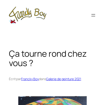
Aller
au
contenu
Ça tourne rond chez
vous ?
Écrit par
Francky Boy
dans
Galerie de peinture 2021