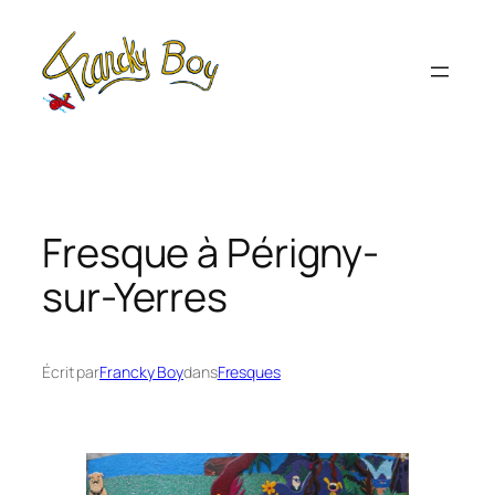
Aller
au
contenu
Fresque à Périgny-
sur-Yerres
Écrit par
Francky Boy
dans
Fresques