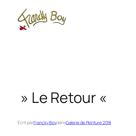
Aller
au
contenu
» Le Retour «
Écrit par
Francky Boy
dans
Galerie de Peinture 2018