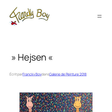
Aller
au
contenu
» Hejsen «
Écrit par
Francky Boy
dans
Galerie de Peinture 2018