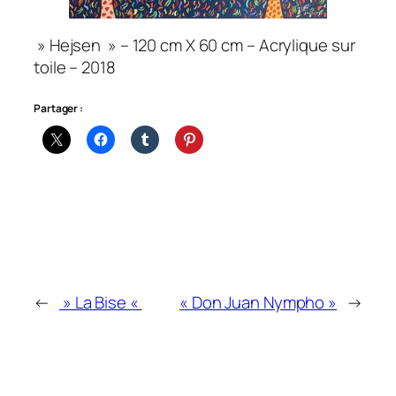
» Hejsen » – 120 cm X 60 cm – Acrylique sur
toile – 2018
Partager :
←
» La Bise «
« Don Juan Nympho »
→