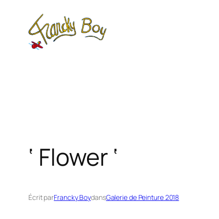
Aller
au
contenu
‘ Flower ‘
Écrit par
Francky Boy
dans
Galerie de Peinture 2018