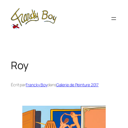
Aller
au
contenu
Roy
Écrit par
Francky Boy
dans
Galerie de Peinture 2017