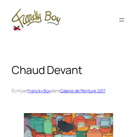
Aller
au
contenu
Chaud Devant
Écrit par
Francky Boy
dans
Galerie de Peinture 2017