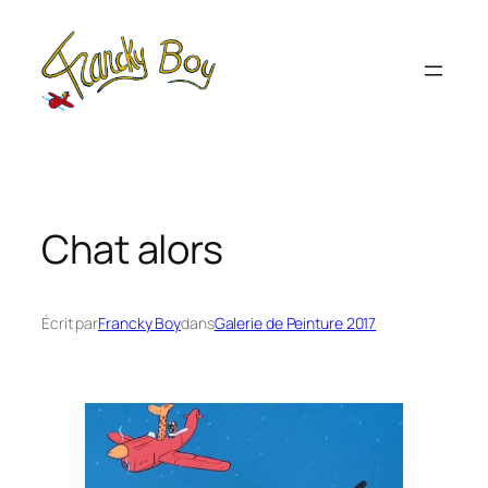
Aller
au
contenu
Chat alors
Écrit par
Francky Boy
dans
Galerie de Peinture 2017