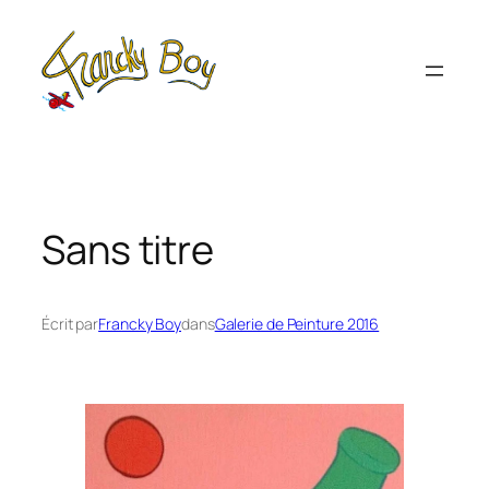
Aller
au
contenu
Sans titre
Écrit par
Francky Boy
dans
Galerie de Peinture 2016