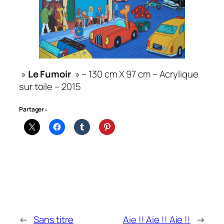
»
Le Fumoir
» – 130 cm X 97 cm – Acrylique
sur toile – 2015
Partager :
←
Sans titre
Aie !! Aie !! Aie !!
→