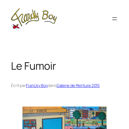
Aller
au
contenu
Le Fumoir
Écrit par
Francky Boy
dans
Galerie de Peinture 2015