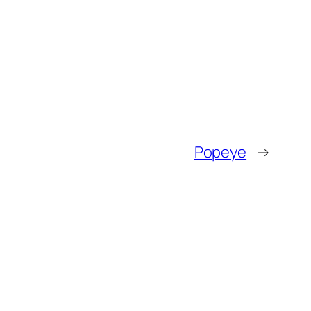
Popeye
→