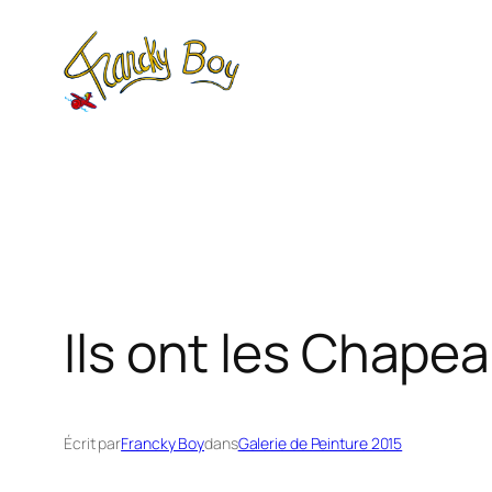
Aller
au
contenu
Ils ont les Chape
Écrit par
Francky Boy
dans
Galerie de Peinture 2015