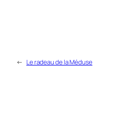
←
Le radeau de la Méduse