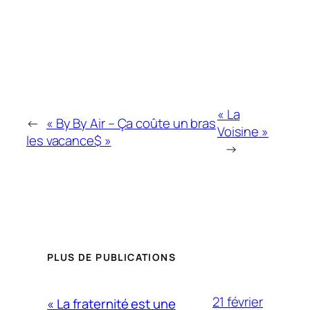
« La
←
« By By Air – Ça coûte un bras
Voisine »
les vacance$ »
→
PLUS DE PUBLICATIONS
21 février
« La fraternité est une