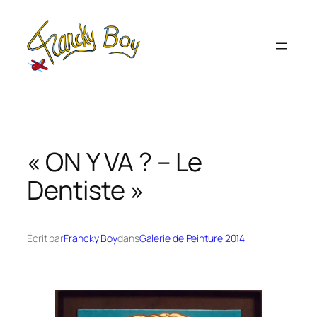
Aller
au
contenu
« ON Y VA ? – Le
Dentiste »
Écrit par
Francky Boy
dans
Galerie de Peinture 2014