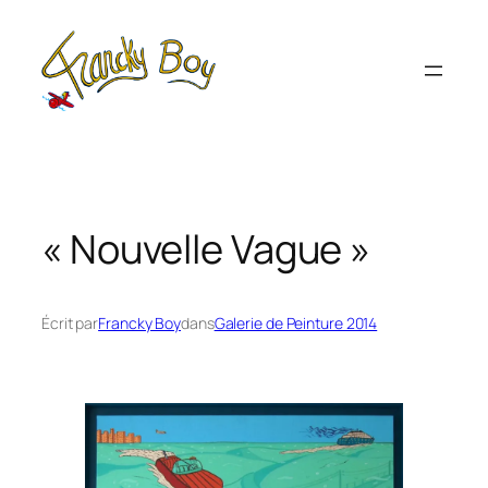
Aller
au
contenu
« Nouvelle Vague »
Écrit par
Francky Boy
dans
Galerie de Peinture 2014