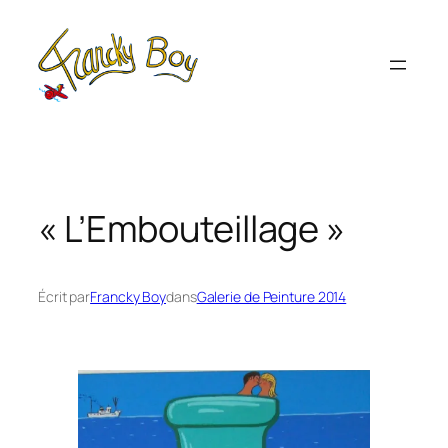
Aller
au
contenu
« L’Embouteillage »
Écrit par
Francky Boy
dans
Galerie de Peinture 2014