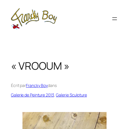
Aller
au
contenu
« VROOUM »
Écrit par
Francky Boy
dans
Galerie de Peinture 2013
, 
Galerie Sculpture