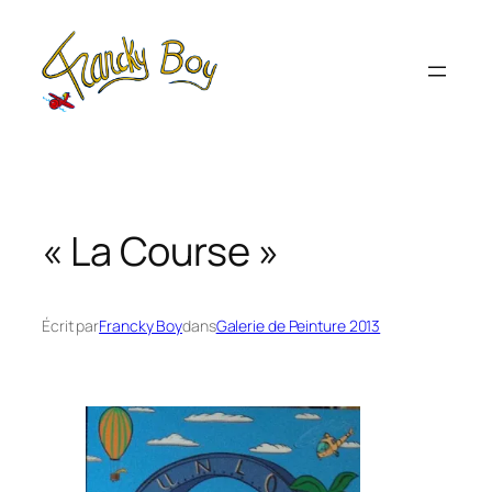
Aller
au
contenu
« La Course »
Écrit par
Francky Boy
dans
Galerie de Peinture 2013