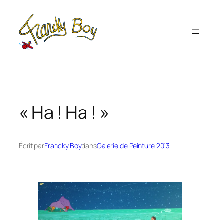
Aller
au
contenu
« Ha ! Ha ! »
Écrit par
Francky Boy
dans
Galerie de Peinture 2013