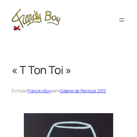
Aller
au
contenu
« T Ton Toi »
Écrit par
Francky Boy
dans
Galerie de Peinture 2012