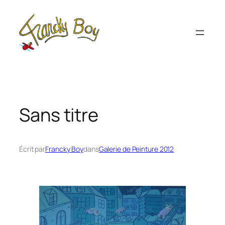
Aller
au
contenu
Sans titre
Écrit par
Francky Boy
dans
Galerie de Peinture 2012