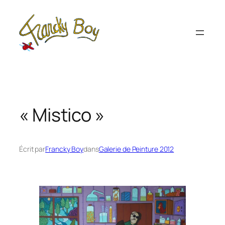
Aller
au
contenu
« Mistico »
Écrit par
Francky Boy
dans
Galerie de Peinture 2012