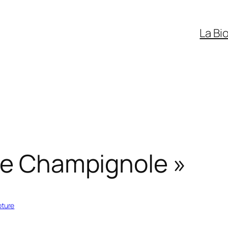
La Bi
Le Champignole »
pture