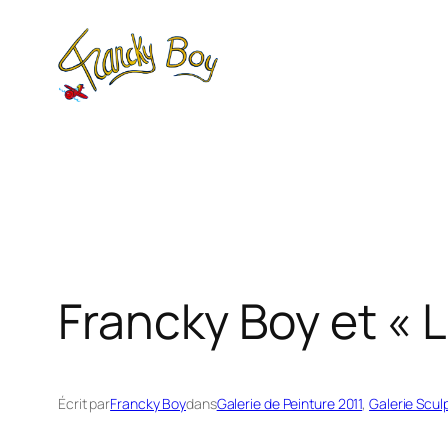
Aller
au
contenu
Francky Boy et « 
Écrit par
Francky Boy
dans
Galerie de Peinture 2011
, 
Galerie Scul