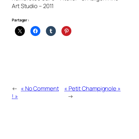
Art Studio – 2011
Partager :
←
« No Comment
« Petit Champignole »
! »
→