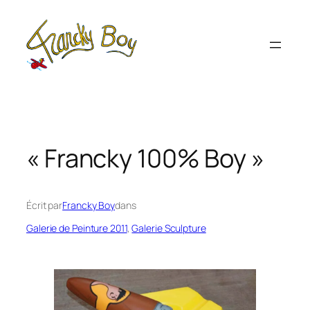
Aller
au
contenu
« Francky 100% Boy »
Écrit par
Francky Boy
dans
Galerie de Peinture 2011
, 
Galerie Sculpture